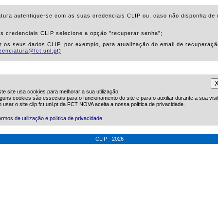
atura autentique-se com as suas credenciais CLIP ou, caso não disponha de u
as credenciais CLIP selecione a opção "recuperar senha";
ar os seus dados CLIP, por exemplo, para atualização do email de recuperaçã
icenciatura@fct.unl.pt)
te site usa cookies para melhorar a sua utilização.
guns cookies são esseciais para o funcionamento do site e para o auxiliar durante a sua visi
 usar o site clip.fct.unl.pt da FCT NOVA aceita a nossa política de privacidade.
rmos de utilização e política de privacidade
CLIP - 2026