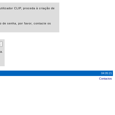
tilizador CLIP, proceda à criação de
o de senha, por favor, contacte os
X
ta.
04:05:21
Contactos