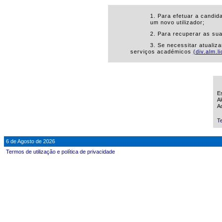
1. Para efetuar a candid
um novo utilizador;
2. Para recuperar as su
3. Se necessitar atualiz
serviços académicos
(div.alm.l
Es
Al
Ao
Te
6 de Agosto de 2026
Termos de utilização e política de privacidade