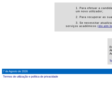
1. Para efetuar a candid
um novo utilizador;
2. Para recuperar as su
3. Se necessitar atualiz
serviços académicos
(div.alm.l
Es
Al
Ao
Te
7 de Agosto de 2026
Termos de utilização e política de privacidade