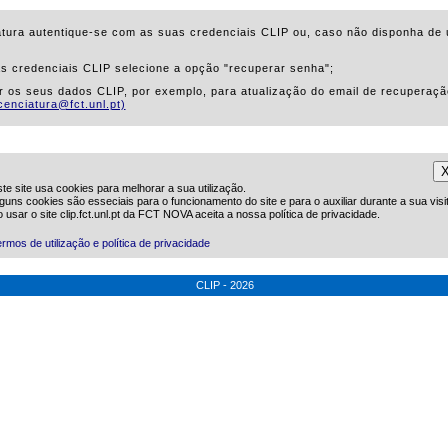
atura autentique-se com as suas credenciais CLIP ou, caso não disponha de u
as credenciais CLIP selecione a opção "recuperar senha";
ar os seus dados CLIP, por exemplo, para atualização do email de recuperaçã
icenciatura@fct.unl.pt)
te site usa cookies para melhorar a sua utilização.
guns cookies são esseciais para o funcionamento do site e para o auxiliar durante a sua visi
 usar o site clip.fct.unl.pt da FCT NOVA aceita a nossa política de privacidade.
rmos de utilização e política de privacidade
CLIP - 2026