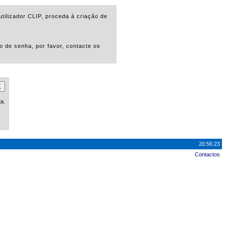
tilizador CLIP, proceda à criação de
o de senha, por favor, contacte os
X
ta.
20:56:23
Contactos