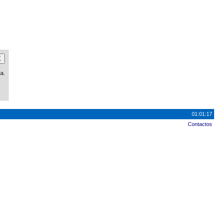
X
ta.
01:01:17
Contactos