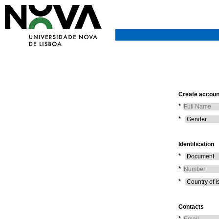
Create accoun
*
*
Identification
*
*
*
Contacts
*